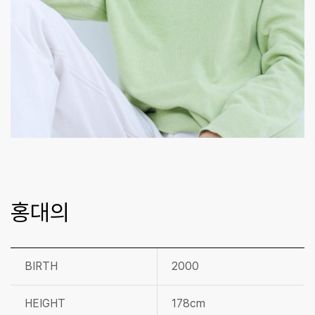
홍대의
BIRTH
2000
HEIGHT
178cm