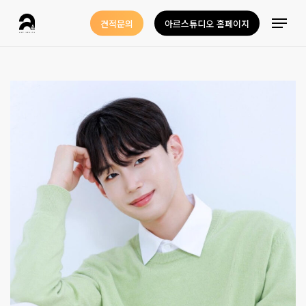
Skip
Menu
견적문의
아르스튜디오 홈페이지
to
Close
main
Menu
content