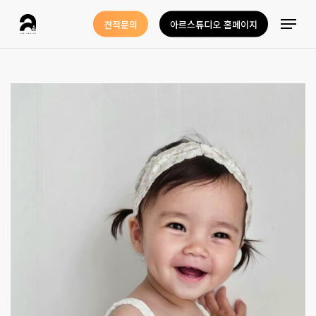
Skip
Menu
견적문의
아르스튜디오 홈페이지
to
Close
main
Menu
content