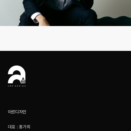
아르디자인
대표 : 홍가희