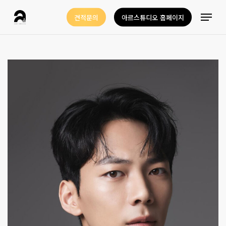
Skip
Menu
견적문의
아르스튜디오 홈페이지
to
Close
main
Menu
content