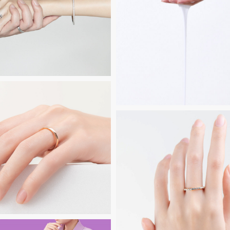
Untitled-
4