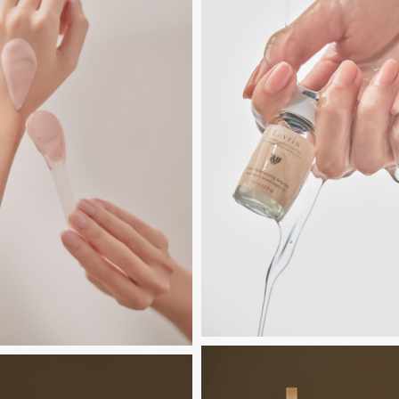
Untitled-
12