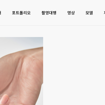
개
포트폴리오
촬영대행
영상
모델