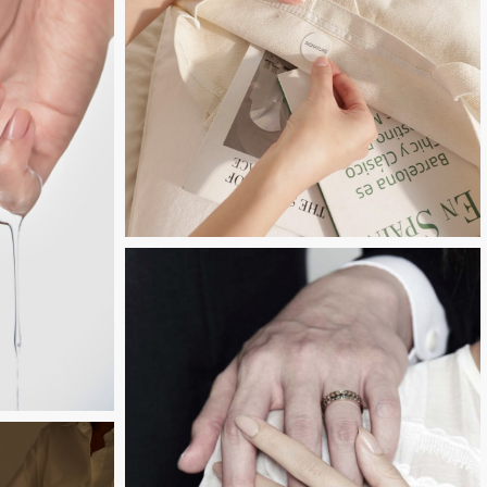
Untitled-
13