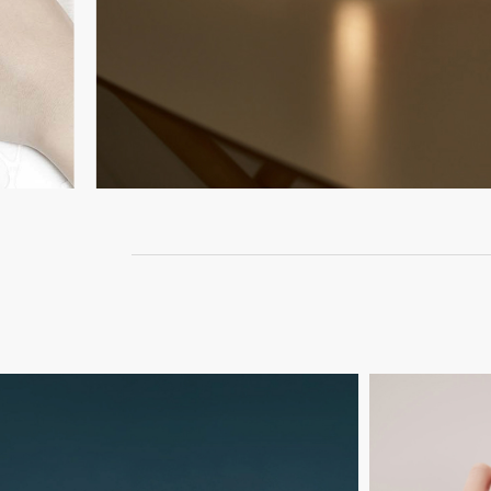
Untitled-
Untitled-
1
16