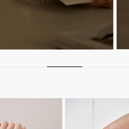
Untitled-
3