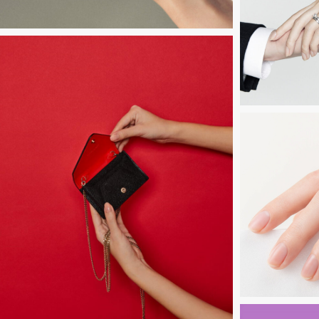
Untitled-
6
Untitled-
5