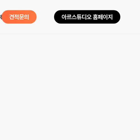
제품소개
견
적
문
의
아
르
스
튜
디
오
홈
페
이
지