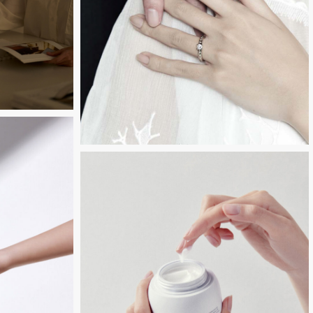
Untitled-
8