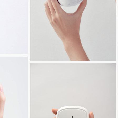
Untitled-
2