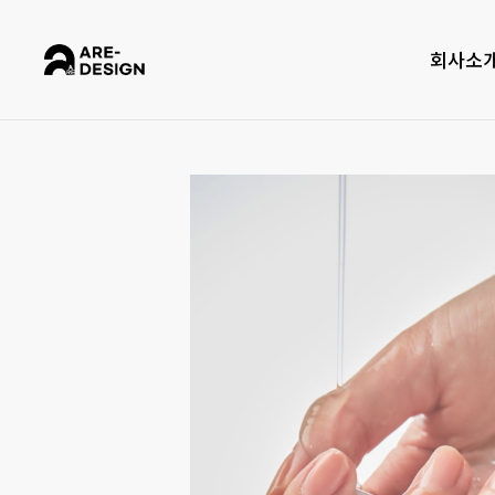
Skip
to
회사소
main
content