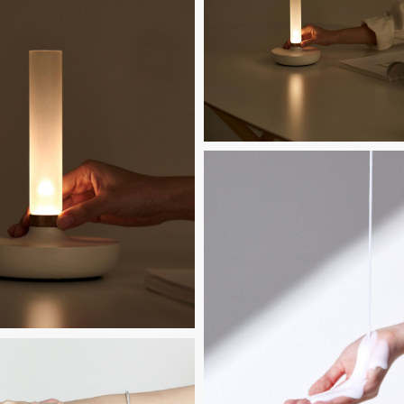
Untitled-
9