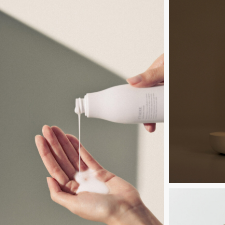
11
Untitled-
10
Untitled-
7