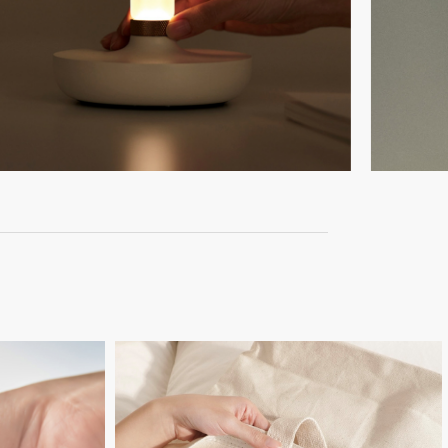
Untitled-
15