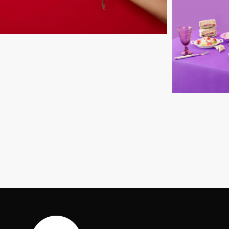
Untitled-
17