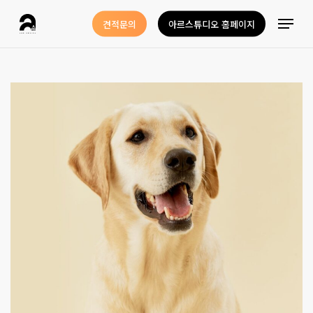
Skip
Menu
견적문의
아르스튜디오 홈페이지
to
Close
main
Menu
content