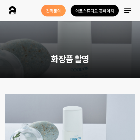
Skip
Menu
견적문의
아르스튜디오 홈페이지
to
Close
main
Menu
content
화
장
품
촬
영