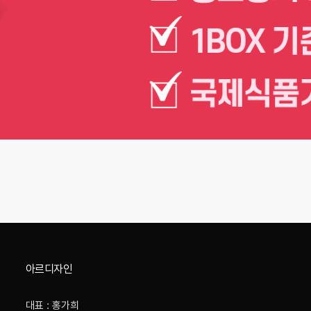
아르디자인
대표 : 홍가희