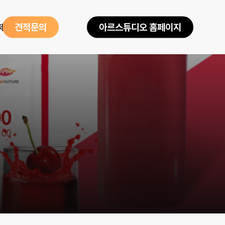
제품소개
견
적
문
의
아
르
스
튜
디
오
홈
페
이
지