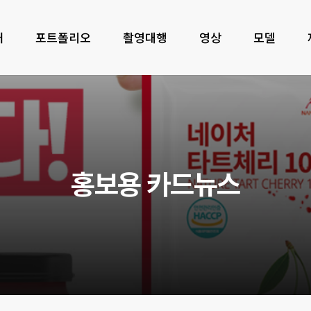
개
포트폴리오
촬영대행
영상
모델
홍
보
용
카
드
뉴
스