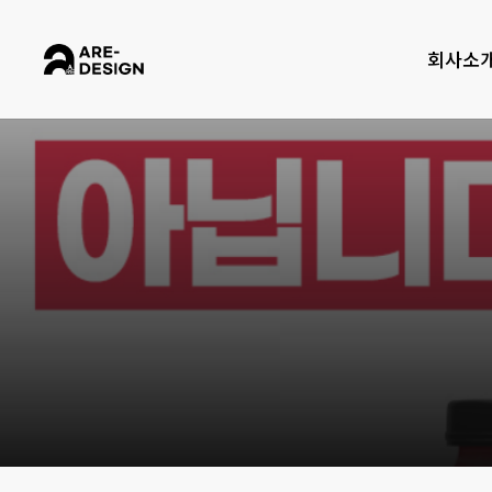
Skip
to
회사소
main
content