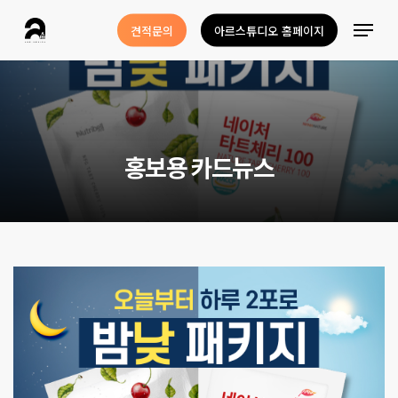
Skip
Menu
견적문의
아르스튜디오 홈페이지
to
Close
main
Menu
content
홍
보
용
카
드
뉴
스