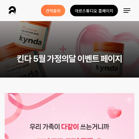
Skip
Menu
견적문의
아르스튜디오 홈페이지
to
Close
main
Menu
content
킨
다
5
월
가
정
의
달
이
벤
트
페
이
지