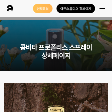
Skip
Menu
견적문의
아르스튜디오 홈페이지
to
Close
main
Menu
content
콤
비
타
프
로
폴
리
스
스
프
레
이
상
세
페
이
지