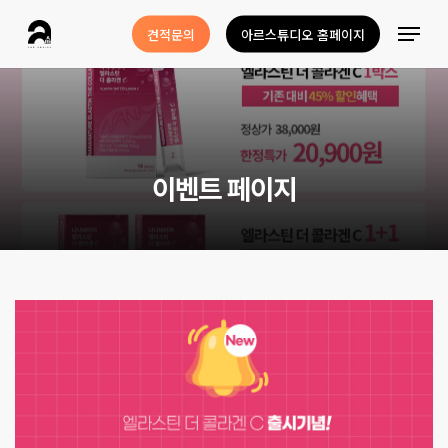
Skip
Menu
견적문의
아르스튜디오 홈페이지
to
Close
main
Menu
content
이
벤
트
페
이
지