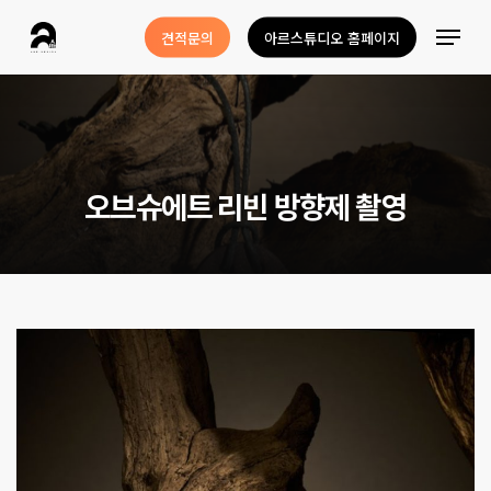
Skip
Menu
견적문의
아르스튜디오 홈페이지
to
Close
main
Menu
content
오
브
슈
에
트
리
빈
방
향
제
촬
영