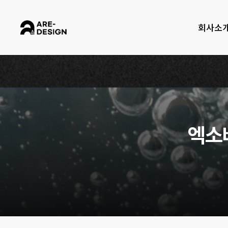
Skip
to
회사소
main
content
엑
소