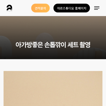
Skip
Menu
견적문의
아르스튜디오 홈페이지
to
Close
main
Menu
content
아
가
방
좋
은
손
톱
깎
이
세
트
촬
영