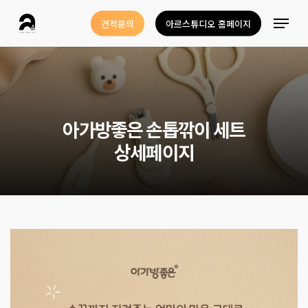
Skip
Menu
견적문의
아르스튜디오 홈페이지
to
Close
main
Menu
content
아
가
방
좋
은
손
톱
깎
이
세
트
상
세
페
이
지