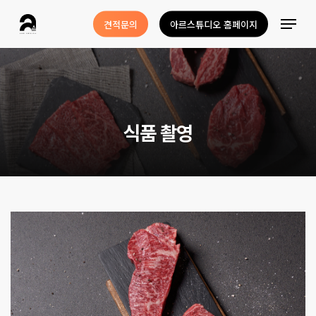
Skip
Menu
견적문의
아르스튜디오 홈페이지
to
Close
main
Menu
content
식
품
촬
영