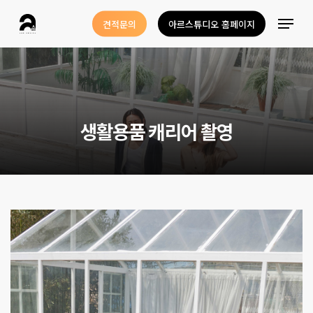
Skip
Menu
견적문의
아르스튜디오 홈페이지
to
Close
main
Menu
content
생
활
용
품
캐
리
어
촬
영