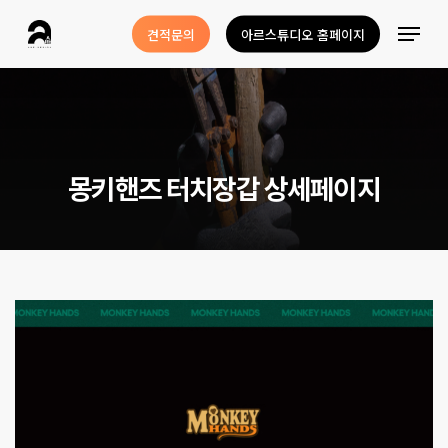
Skip
Menu
견적문의
아르스튜디오 홈페이지
to
Close
main
Menu
content
몽
키
핸
즈
터
치
장
갑
상
세
페
이
지