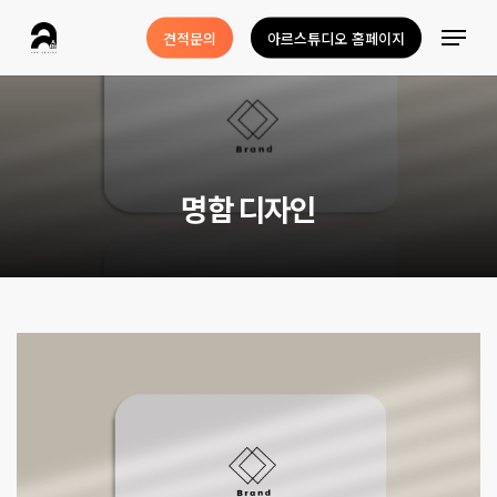
Skip
Menu
견적문의
아르스튜디오 홈페이지
to
Close
main
Menu
content
명
함
디
자
인