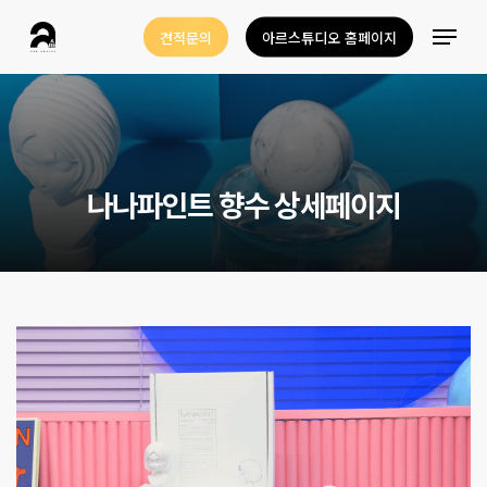
Skip
Menu
견적문의
아르스튜디오 홈페이지
to
Close
main
Menu
content
나
나
파
인
트
향
수
상
세
페
이
지