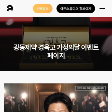
Skip
Menu
견적문의
아르스튜디오 홈페이지
to
Close
main
Menu
content
광
동
제
약
경
옥
고
가
정
의
달
이
벤
트
페
이
지