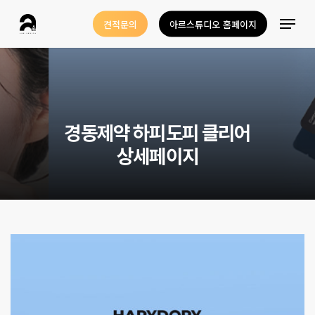
Skip
Menu
견적문의
아르스튜디오 홈페이지
to
Close
main
Menu
content
경
동
제
약
하
피
도
피
클
리
어
상
세
페
이
지