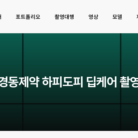
개
포트폴리오
촬영대행
영상
모델
경
동
제
약
하
피
도
피
딥
케
어
촬