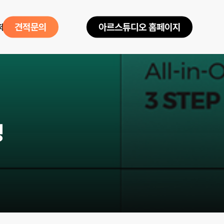
제품소개
견
적
문
의
아
르
스
튜
디
오
홈
페
이
지
영