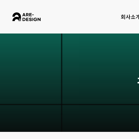
Skip
to
회사소
main
content