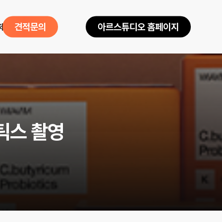
제품소개
견
적
문
의
아
르
스
튜
디
오
홈
페
이
지
틱
스
촬
영