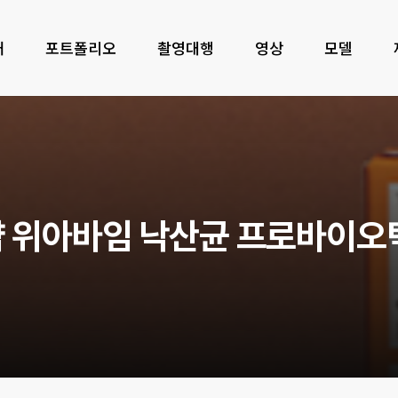
개
포트폴리오
촬영대행
영상
모델
약
위
아
바
임
낙
산
균
프
로
바
이
오