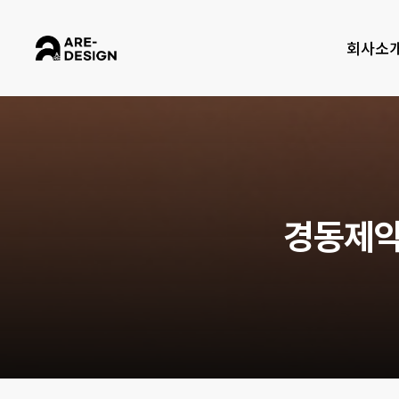
Skip
to
회사소
main
content
경
동
제