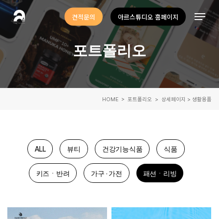
Skip
Menu
견적문의
아르스튜디오 홈페이지
to
Close
main
Menu
포트폴리오
content
HOME
> 포트폴리오 > 상세페이지 > 생활용품
A
L
L
뷰
티
건
강
기
능
식
품
식
품
키
즈
ㆍ
반
려
가
구
·
가
전
패
션
ㆍ
리
빙